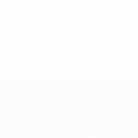
2026/27
P
V
E
D
Tercera fase de clasificación
4
2
0
1
2010
2018/19
P
V
E
D
Segunda fase de clasificación
4
2
1
1
2017/18
P
V
E
D
Play-offs
6
4
0
2
2016/17
P
V
E
D
Play-offs
6
3
2
1
UEFA Champions League
Partidos
Equipos
UEFA.tv
Noticias
Sorteos
Historia
Gaming
Sobre
Datos
Tienda (clubes)