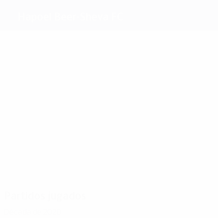
Hapoel Beer-Sheva FC
Máximos
goleadores
3
3
2
2
2
Tzedek
Ogu
Sahar
Ahmad
4
Melikson
Nwakaeme
Más
partidos
16
15
13
11
16
Bitton
Ogu
Tzedek
Sahar
14
Melikson
Nwakaeme
Partidos jugados
Década de 2020