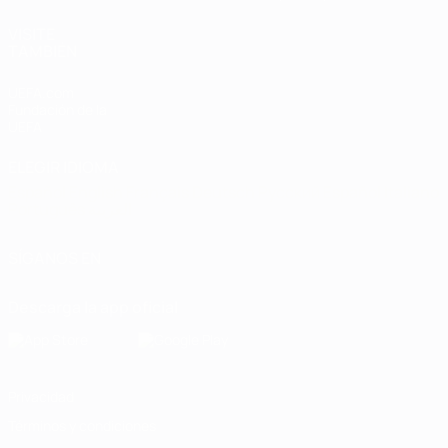
VISITE
TAMBIÉN
UEFA.com
Fundación de la
UEFA
ELEGIR IDIOMA
Español
English
Français
Deutsch
Русский
Español
Italiano
Português
العربية
SÍGANOS EN
Descarga la app oficial
Privacidad
Términos y condiciones