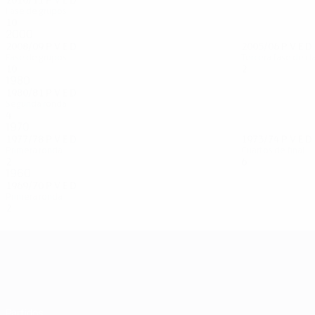
Fase de grupos
10
6
0
4
2000
2008/09
P
V
E
D
2005/06
P
V
E
D
Fase de grupos
Tercera fase de cl
10
2
3
5
2
1
0
1
1980
1980/81
P
V
E
D
Segunda ronda
4
3
0
1
1970
1977/78
P
V
E
D
1973/74
P
V
E
D
Primera ronda
Cuartos de final
2
1
0
1
6
4
0
2
1960
1969/70
P
V
E
D
Primera ronda
2
0
1
1
UEFA Champions League
Partidos