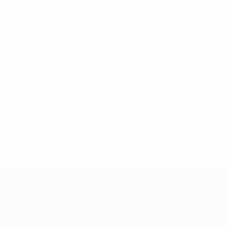
2004/05
P
V
E
D
asificación
Tercera fase de clasificación
2
0
1
1
1972/73
P
V
E
D
Primera ronda
2
1
0
1
1967/68
P
V
E
D
Primera ronda
2
0
1
1
Equipos