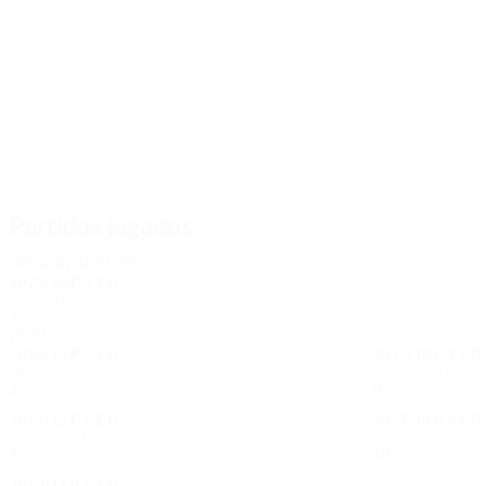
42
38
Stocker
F. Frei
Partidos jugados
Década de 2020
2025/26
P
V
E
D
Play-offs
2
0
1
1
2010
2018/19
P
V
E
D
2017/18
P
V
E
D
Segunda fase de clasificación
Octavos de final
2
0
0
2
8
5
0
3
2014/15
P
V
E
D
2013/14
P
V
E
D
Octavos de final
Fase de grupos
8
2
2
4
10
5
3
2
2010/11
P
V
E
D