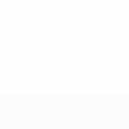
2002/03
P
V
E
D
Segunda fase de grupos
16
6
5
5
1970/71
P
V
E
D
Segunda ronda
4
1
0
3