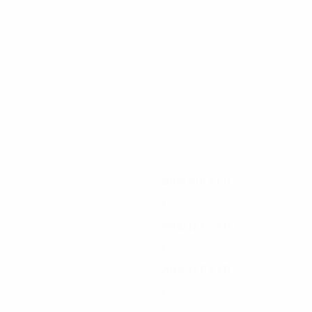
37
36
Safari
Streller
2019/20
P
V
E
D
Tercera fase de clasificación
4
1
0
3
2016/17
P
V
E
D
Fase de grupos
6
0
2
4
2012/13
P
V
E
D
Play-offs
6
3
1
2