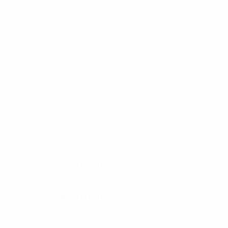
34
30
Xhaka
Zuffi
2015/16
P
V
E
D
Play-offs
4
2
2
0
2011/12
P
V
E
D
Octavos de final
8
4
2
2