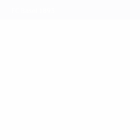
FC Basel 1893
Máximos
goleadores
12
9
A. Frei
Giménez
Más
partidos