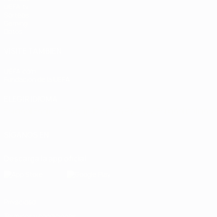
UEFA.tv
Sorteos
Gaming
Datos
VISITE TAMBIÉN
UEFA.com
Fundación de la UEFA
ELEGIR IDIOMA
Español
English
Français
Deutsch
Русский
Español
Italiano
SÍGANOS EN
Descarga la app oficial
Privacidad
Términos y condiciones