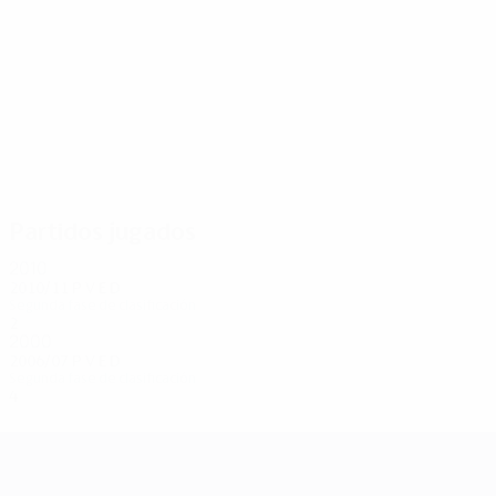
6
6
Surnins
Kļava
Partidos jugados
2010
2010/11
P
V
E
D
Segunda fase de clasificación
2
0
0
2
2000
2006/07
P
V
E
D
Segunda fase de clasificación
4
1
1
2
UEFA Champions League