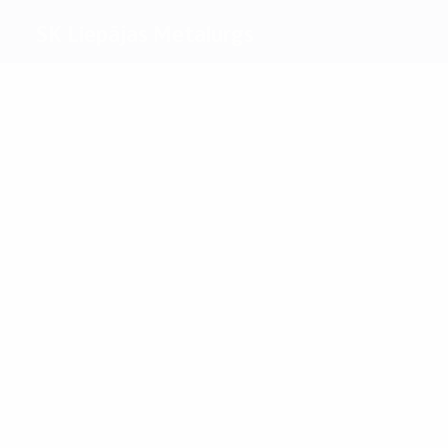
SK Liepājas Metalurgs
Máximos
goleadores
1
1
Kalonas
Ivanovs
Más
partidos