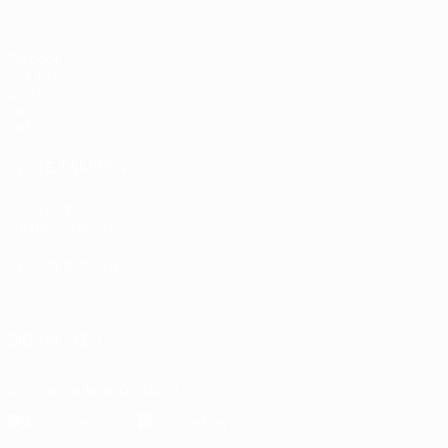
Partidos
UEFA.tv
Sorteos
Gaming
Datos
VISITE TAMBIÉN
UEFA.com
Fundación de la UEFA
ELEGIR IDIOMA
Español
English
Français
Deutsch
Русский
Español
Italiano
SÍGANOS EN
Descarga la app oficial