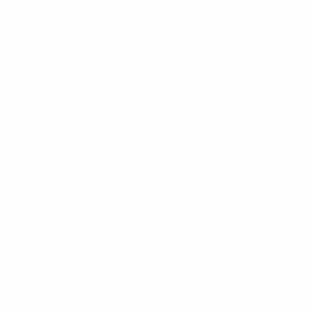
Década de 2020
2021/22
P
V
E
D
Segunda fase de clasificación
4
2
0
2
2010
2013/14
P
V
E
D
Segunda fase de clasificación
2
0
1
1
2012/13
P
V
E
D
Tercera fase de clasificación
4
1
2
1
2011/12
P
V
E
D
Segunda fase de clasificación
2
0
1
1
2000
2005/06
P
V
E
D
Segunda fase de clasificación
4
3
0
1
2004/05
P
V
E
D
Segunda fase de clasificación
4
1
1
2
1990
1997/98
P
V
E
D
Primera fase de clasificación