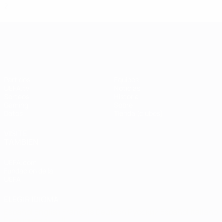
2
0
0
2
UEFA Champions League
Partidos
Equipos
UEFA.tv
Noticias
Sorteos
Historia
Gaming
Sobre
Datos
Tienda (clubes)
VISITE
TAMBIÉN
UEFA.com
Fundación de la
UEFA
ELEGIR IDIOMA
Español
English
Français
Deutsch
Русский
Español
Italiano
Português
العربية