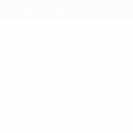
Akademisk Boldklub
Máximos
goleadores
Kaltoft
1
1
Carlsen
2
Ahlström
Wiberg
Hansen
Petersen
Más
partidos
4
4
4
4
4
Collaitz
Larsen
Yde
Hansen
4
Petersen
Kjärsgaard
Partidos jugados
1960
1968/69
P
V
E
D