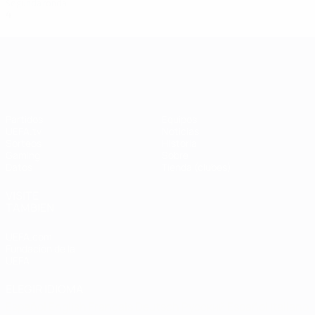
Segunda ronda
4
1
1
2
UEFA Champions League
Partidos
Equipos
UEFA.tv
Noticias
Sorteos
Historia
Gaming
Sobre
Datos
Tienda (clubes)
VISITE
TAMBIÉN
UEFA.com
Fundación de la
UEFA
ELEGIR IDIOMA
Español
English
Français
Deutsch
Русский
Español
Italiano