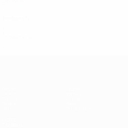
1965/66
P
V
E
D
Ronda preliminar
2
0
0
2
1964/65
P
V
E
D
Ronda preliminar
2
0
0
2
1950
1959/60
P
V
E
D
Primera ronda
2
0
1
1
UEFA Champions League
Partidos
Equipos
UEFA.tv
Noticias
Sorteos
Historia
Gaming
Sobre
Datos
Tienda (clubes)
VISITE
TAMBIÉN