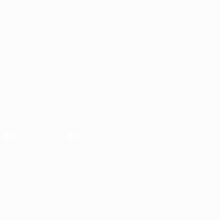
UEFA.com
Fundación de la
UEFA
ELEGIR IDIOMA
Español
English
Français
Deutsch
Русский
Español
Italiano
Português
العربية
SÍGANOS EN
Descarga la app oficial
Privacidad
Términos y condiciones
Política de cookies
Ajustes de privacidad