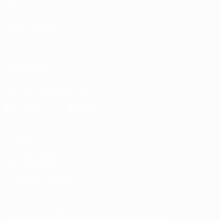
UEFA
ELEGIR IDIOMA
Español
English
Français
Deutsch
Русский
Español
Italiano
Português
العربية
SÍGANOS EN
Descarga la app oficial
Privacidad
Términos y condiciones
Política de cookies
Ajustes de privacidad
© 1998-2026 UEFA. Todos los derechos reservados