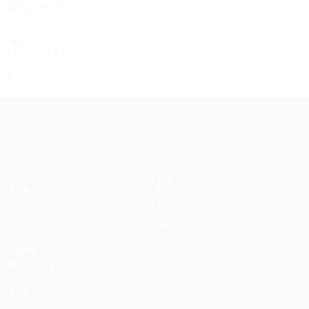
1970/71
P
V
E
D
Segunda ronda
4
0
2
2
1960
1969/70
P
V
E
D
Primera ronda
2
0
0
2
UEFA Champions League
Partidos
Equipos
UEFA.tv
Noticias
Sorteos
Historia
Gaming
Sobre
Datos
Tienda (clubes)
VISITE
TAMBIÉN
UEFA.com
Fundación de la