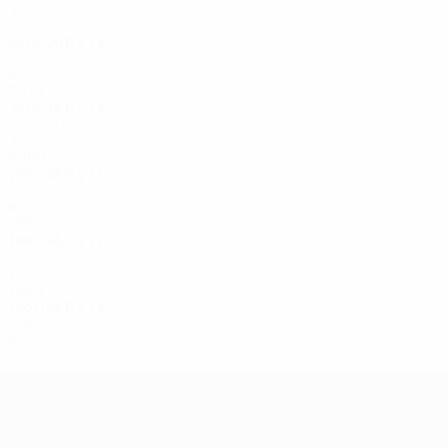
2
1
0
1
2019/20
P
V
E
D
Primera fase de clasificación
2
0
0
2
2010
2015/16
P
V
E
D
Segunda fase de clasificación
2
0
0
2
2000
2007/08
P
V
E
D
Tercera fase de clasificación
6
3
0
3
1980
1985/86
P
V
E
D
Primera ronda
2
0
0
2
1960
1967/68
P
V
E
D
Segunda ronda
4
1
2
1
UEFA Champions League