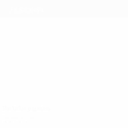
FK Sarajevo
Máximos
goleadores
3
3
3
2
2
1
Raščić
Antić
Tatar
Siljkut
Obuća
Vukicevic
Más
partidos
6
6
6
6
6
6
Raščić
Bašić
Grujić
Hadžić
Alaim
Milosevic
Partidos jugados
Década de 2020
2020/21
P
V
E
D
Segunda fase de clasificación