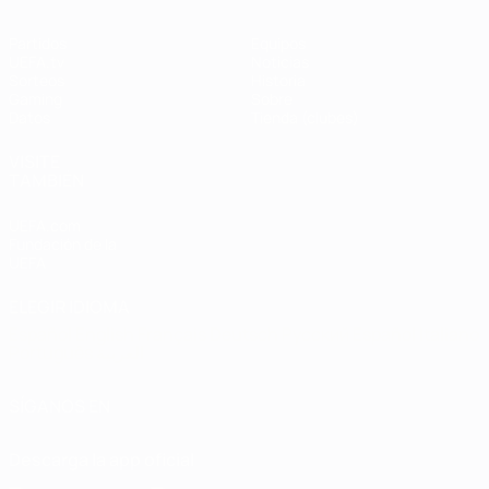
Partidos
Equipos
UEFA.tv
Noticias
Sorteos
Historia
Gaming
Sobre
Datos
Tienda (clubes)
VISITE
TAMBIÉN
UEFA.com
Fundación de la
UEFA
ELEGIR IDIOMA
Español
English
Français
Deutsch
Русский
Español
Italiano
Português
العربية
SÍGANOS EN
Descarga la app oficial