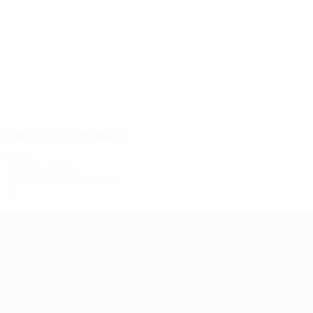
2
2
Brabec
Divecky
Partidos jugados
1990
1999/00
P
V
E
D
Tercera fase de clasificación
2
0
0
2
UEFA Champions League
Partidos
UEFA.tv