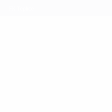
FK Teplice
Máximos
goleadores
Vachoušek
Obermajer
Más
partidos