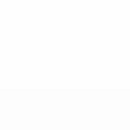
2
2
Fousek
Verbíř
Equipos
Noticias