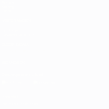
Sorteos
Gaming
Datos
VISITE TAMBIÉN
UEFA.com
Fundación de la UEFA
ELEGIR IDIOMA
Español
English
Français
Deutsch
Русский
Español
Italiano
SÍGANOS EN
Descarga la app oficial
Privacidad
Términos y condiciones