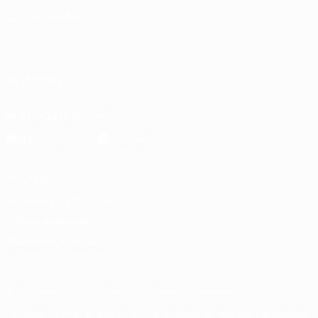
ELEGIR IDIOMA
Español
English
Français
Deutsch
Русский
Español
Italiano
Português
العربية
SÍGANOS EN
Descarga la app oficial
Privacidad
Términos y condiciones
Política de cookies
Ajustes de privacidad
© 1998-2026 UEFA. Todos los derechos reservados
La palabra UEFA, el logo de la UEFA y todas las marcas relacionadas