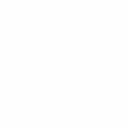
Década de 2020
2023/24
P
V
E
D
Segunda fase de clasificación
4
1
1
2
2019/20
P
V
E
D
Segunda fase de clasificación
4
2
1
1
2010
2018/19
P
V
E
D
Play-offs
6
2
2
2
2017/18
P
V
E
D
Tercera fase de clasificación
4
2
1
1
2016/17
P
V
E
D
Tercera fase de clasificación
4
2
1
1
2015/16
P
V
E
D
Fase de grupos
12
4
4
4
2014/15
P
V
E
D
Fase de grupos
12
3
3
6