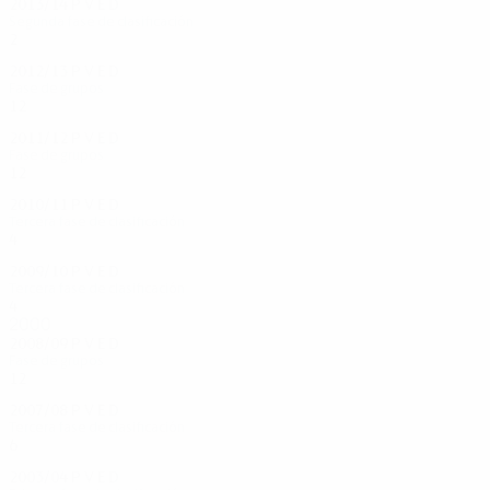
2013/14
P
V
E
D
Segunda fase de clasificación
2
0
0
2
2012/13
P
V
E
D
Fase de grupos
12
5
3
4
2011/12
P
V
E
D
Fase de grupos
12
3
5
4
2010/11
P
V
E
D
Tercera fase de clasificación
4
2
1
1
2009/10
P
V
E
D
Tercera fase de clasificación
4
3
0
1
2000
2008/09
P
V
E
D
Fase de grupos
12
4
5
3
2007/08
P
V
E
D
Tercera fase de clasificación
6
2
3
1
2003/04
P
V
E
D