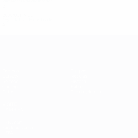
Primera fase de clasificación
2
1
0
1
2000/01
P
V
E
D
Segunda fase de clasificación
4
1
2
1
UEFA Champions League
Partidos
Equipos
UEFA.tv
Noticias
Sorteos
Historia
Gaming
Sobre
Datos
Tienda (clubes)
VISITE
TAMBIÉN
UEFA.com
Fundación de la
UEFA