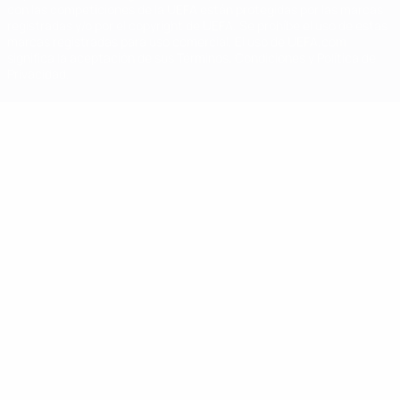
con las competiciones de la UEFA están protegidas por las marcas
registradas y/o por el copyright de UEFA. Se prohíbe el uso de estas
marcas registradas para uso comercial. El uso de UEFA.com
significa la aceptación de sus Términos, Condiciones y Política de
Privacidad.