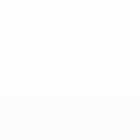
2
2
Folschette
Daxhelet
Equipos
Noticias