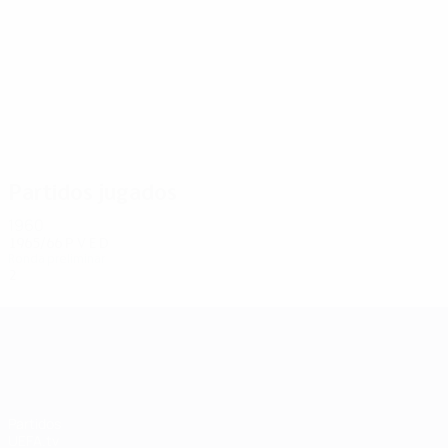
2
2
Rongoni
Haoutsch
Partidos jugados
1960
1965/66
P
V
E
D
Ronda preliminar
2
0
0
2
UEFA Champions League
Partidos
UEFA.tv