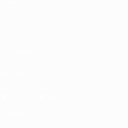
Sorteos
Gaming
Datos
VISITE TAMBIÉN
UEFA.com
Fundación de la UEFA
ELEGIR IDIOMA
Español
English
Français
Deutsch
Русский
Español
Italiano
SÍGANOS EN
Descarga la app oficial
Privacidad
Términos y condiciones