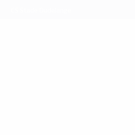
CS Stade Dudelange
Máximos
goleadores
Bianchy
Rongoni
Más
partidos