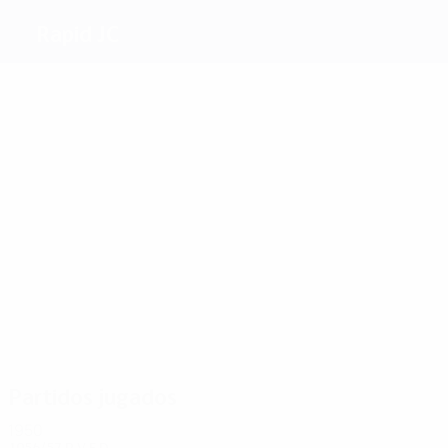
Rapid JC
Máximos
goleadores
van
Adan
Melis
Coerver
1
1
Janssen
Hanneman
Bisschops
Más
partidos
2
2
2
2
van
Adang
Coerver
2
Janssen
Melis
2
Bisschops
Hanneman
Partidos jugados
1950
1956/57
P
V
E
D