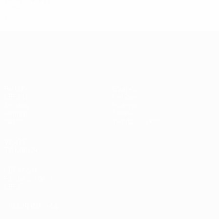
Primera ronda
2
0
0
2
UEFA Champions League
Partidos
Equipos
UEFA.tv
Noticias
Sorteos
Historia
Gaming
Sobre
Datos
Tienda (clubes)
VISITE
TAMBIÉN
UEFA.com
Fundación de la
UEFA
ELEGIR IDIOMA
Español
English
Français
Deutsch
Русский
Español
Italiano