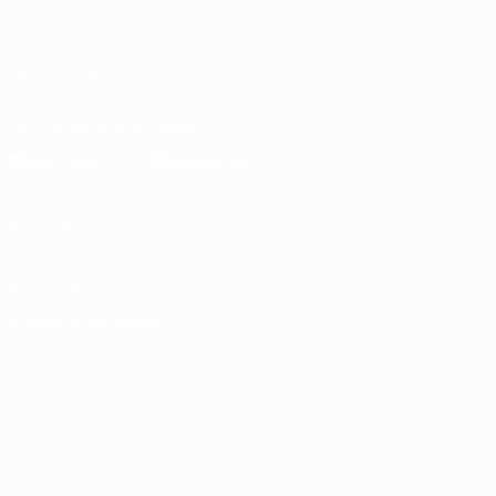
Português
العربية
SÍGANOS EN
Descarga la app oficial
Privacidad
Términos y condiciones
Política de cookies
Ajustes de privacidad
© 1998-2026 UEFA. Todos los derechos reservados
La palabra UEFA, el logo de la UEFA y todas las marcas relacionadas
con las competiciones de la UEFA están protegidas por las marcas
registradas y/o por el copyright de UEFA. Se prohíbe el uso de estas
marcas registradas para uso comercial. El uso de UEFA.com