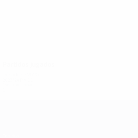
1
1
Víctor Casadesús
Gracia
Partidos jugados
Década de 2020
2023/24
P
V
E
D
Ronda preliminar
1
0
0
1
UEFA Champions League
Partidos