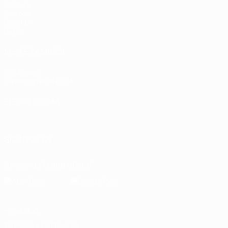
UEFA.tv
Sorteos
Gaming
Datos
VISITE TAMBIÉN
UEFA.com
Fundación de la UEFA
ELEGIR IDIOMA
Español
English
Français
Deutsch
Русский
Español
Italiano
SÍGANOS EN
Descarga la app oficial
Privacidad
Términos y condiciones