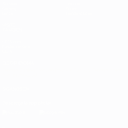
Sorteos
Historia
Gaming
Sobre
Datos
Tienda (clubes)
VISITE
TAMBIÉN
UEFA.com
Fundación de la
UEFA
ELEGIR IDIOMA
Español
English
Français
Deutsch
Русский
Español
Italiano
Português
العربية
SÍGANOS EN
Descarga la app oficial