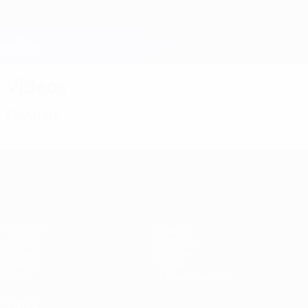
Saltar
al
contenido
Champions League oficial
Consíguela
principal
Resultados en directo y Fantasy
UEFA Champions League
Vídeos
Clásicos
UEFA Champions League
Partidos
Equipos
UEFA.tv
Noticias
Sorteos
Historia
Gaming
Sobre
Datos
Tienda (clubes)
VISITE