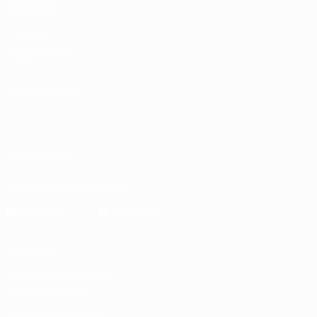
TAMBIÉN
UEFA.com
Fundación de la
UEFA
ELEGIR IDIOMA
Español
English
Français
Deutsch
Русский
Español
Italiano
Português
العربية
SÍGANOS EN
Descarga la app oficial
Privacidad
Términos y condiciones
Política de cookies
Ajustes de privacidad