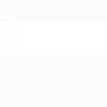
Saltar
al
contenido
Champions League oficial
Consíguela
principal
Resultados en directo y Fantasy
UEFA Champions League
Vídeos
Leyendas
UEFA Champions League
Partidos
Equipos
UEFA.tv
Noticias
Sorteos
Historia
Gaming
Sobre
Datos
Tienda (clubes)
VISITE