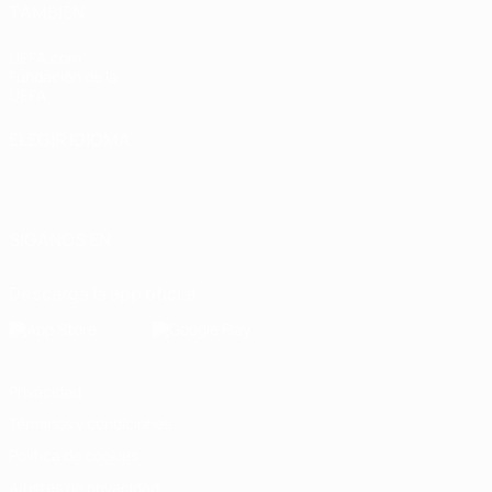
TAMBIÉN
UEFA.com
Fundación de la
UEFA
ELEGIR IDIOMA
Español
English
Français
Deutsch
Русский
Español
Italiano
Português
العربية
SÍGANOS EN
Descarga la app oficial
Privacidad
Términos y condiciones
Política de cookies
Ajustes de privacidad