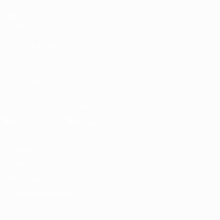
UEFA.com
Fundación de la UEFA
ELEGIR IDIOMA
Español
English
Français
Deutsch
Русский
Español
Italiano
SÍGANOS EN
Descarga la app oficial
Privacidad
Términos y condiciones
Política de cookies
Ajustes de privacidad