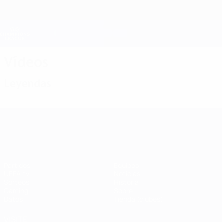
Saltar
al
contenido
Champions League oficial
Consíguela
principal
Resultados en directo y Fantasy
UEFA Champions League
Vídeos
Leyendas
UEFA Champions League
Partidos
Equipos
UEFA.tv
Noticias
Sorteos
Historia
Gaming
Sobre
Datos
Tienda (clubes)
VISITE