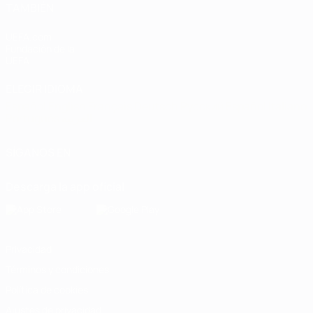
TAMBIÉN
UEFA.com
Fundación de la
UEFA
ELEGIR IDIOMA
Español
English
Français
Deutsch
Русский
Español
Italiano
Português
العربية
SÍGANOS EN
Descarga la app oficial
Privacidad
Términos y condiciones
Política de cookies
Ajustes de privacidad