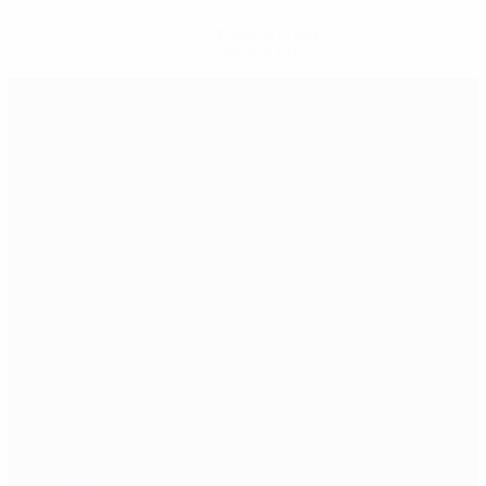
Consigue la app
Ahora no