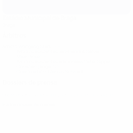
Estádio Municipal de Braga
Braga
Árbitros
Árbitro
Wolfgang Stark
GER
Árbitros asistentes
Jan-Hendrik Salver
GER
Mike Pickel
GER
Árbitros asistentes adicionales
Peter Sippel
GER
Christian Dingert
GER
Cuarto árbitro
Markus Schmidt
GER
Dossiers de prensa
Obtén información detallada y actualizada de cada partido.
Ir a los dossier de prensa