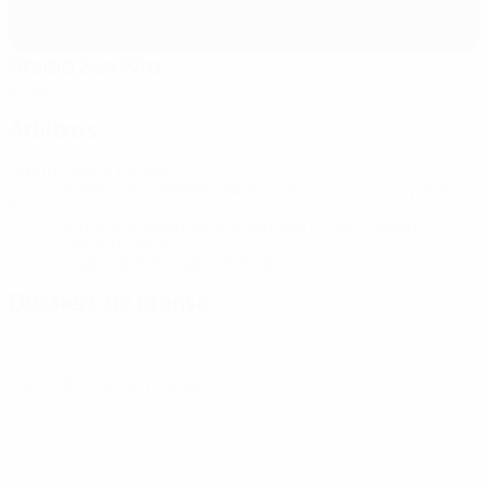
Stadio San Siro
Milán
Árbitros
Árbitro
Viktor Kassai
HUN
Árbitros asistentes
Gabor Erös
HUN
György
Ring
HUN
Árbitros asistentes adicionales
Mihaly Fabian
HUN
Tamás Bognár
HUN
Cuarto árbitro
Sandor Szabo
HUN
Dossiers de prensa
Obtén información detallada y actualizada de cada partido.
Ir a los dossier de prensa