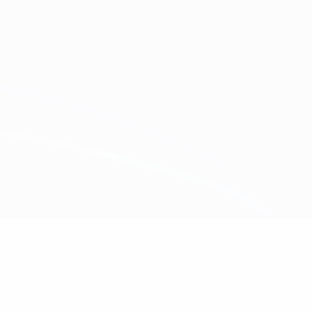
Consíguela