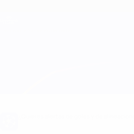
Saltar
al
contenido
Champions League oficial
principal
Resultados en directo y Fantasy
UEFA Champions League
Resumen
Información del partido
Barcelona vs Arsenal Alineaciones
¿Quieres alertas de goles y de alineacion