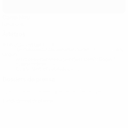
Camp Nou
Barcelona
Árbitros
Árbitro
Cüneyt Çakır
TUR
Árbitros asistentes
Bahattin Duran
TUR
Tarik
Ongun
TUR
Árbitros asistentes adicionales
Hüseyin Göçek
TUR
Bülent Yıldırım
TUR
Cuarto árbitro
Fırat Aydınus
TUR
Dossiers de prensa
Obtén información detallada y actualizada de cada partido.
Ir a los dossier de prensa