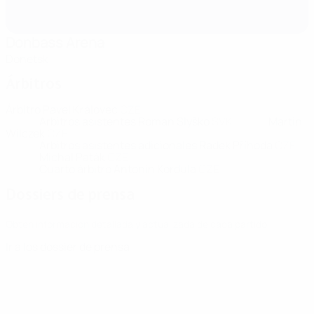
Donbass Arena
Donetsk
Árbitros
Árbitro
Pavel Královec
CZE
Árbitros asistentes
Roman Slyško
SVK
Martin
Wilczek
CZE
Árbitros asistentes adicionales
Radek Příhoda
CZE
Michal Paták
CZE
Cuarto árbitro
Antonin Kordula
CZE
Dossiers de prensa
Obtén información detallada y actualizada de cada partido.
Ir a los dossier de prensa