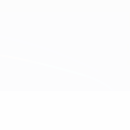
Consíguela