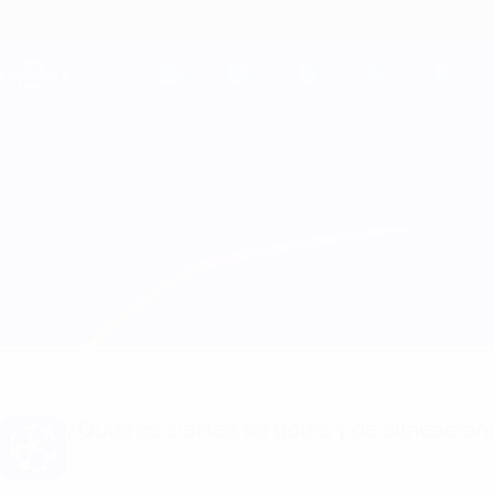
Saltar
al
contenido
Champions League oficial
principal
Resultados en directo y Fantasy
UEFA Champions League
Resumen
Información del partido
Bayern München vs Shakhtar Alineaciones
¿Quieres alertas de goles y de alineacion