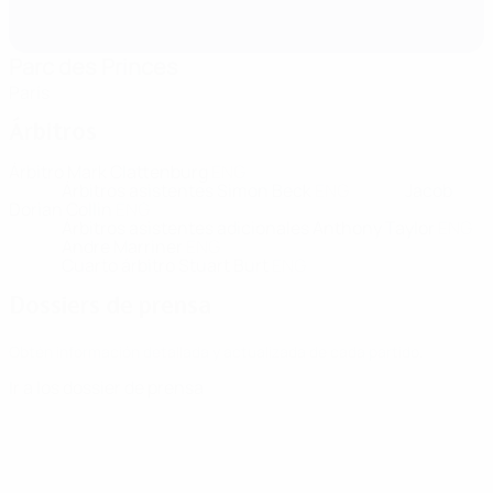
Parc des Princes
París
Árbitros
Árbitro
Mark Clattenburg
ENG
Árbitros asistentes
Simon Beck
ENG
Jacob
Dorian Collin
ENG
Árbitros asistentes adicionales
Anthony Taylor
ENG
Andre Marriner
ENG
Cuarto árbitro
Stuart Burt
ENG
Dossiers de prensa
Obtén información detallada y actualizada de cada partido.
Ir a los dossier de prensa