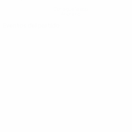
Consigue la app
Ahora no
Eventos del partido