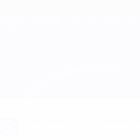
Saltar
al
contenido
Champions League oficial
principal
Resultados en directo y Fantasy
UEFA Champions League
Club Brugge vs Panathinaikos
Resumen
Información del partido
¿Quieres alertas de goles y de alineacion