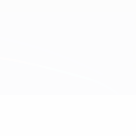
Consíguela