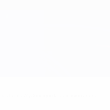
es oficiales? ¡Consigue la aplicación ahora!