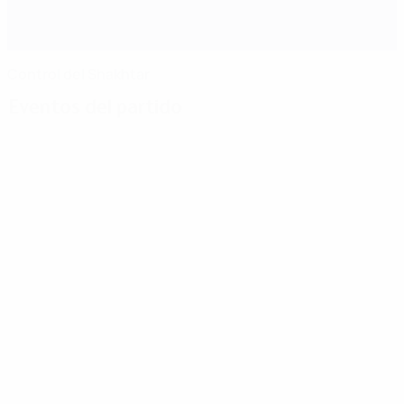
Control del Shakhtar
Eventos del partido