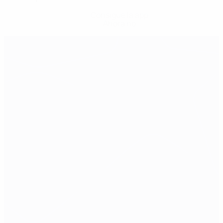
Consigue la app
Ahora no