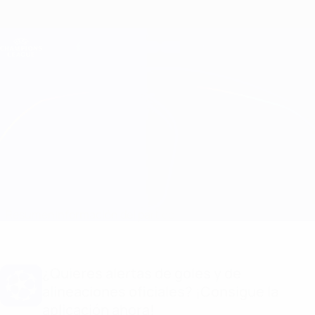
Saltar
al
contenido
Champions League oficial
Consíguela
principal
Resultados en directo y Fantasy
UEFA Champions League
SK Rapid vs Shakhtar
Resumen
Información del partido
¿Quieres alertas de goles y de
alineaciones oficiales? ¡Consigue la
aplicación ahora!