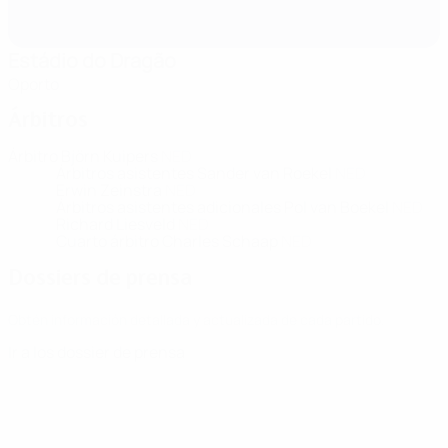
Estádio do Dragão
Oporto
Árbitros
Árbitro
Björn Kuipers
NED
Árbitros asistentes
Sander van Roekel
NED
Erwin Zeinstra
NED
Árbitros asistentes adicionales
Pol van Boekel
NED
Richard Liesveld
NED
Cuarto árbitro
Charles Schaap
NED
Dossiers de prensa
Obtén información detallada y actualizada de cada partido.
Ir a los dossier de prensa