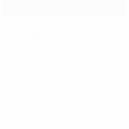
El Sevilla tendrá su final en Lyon
Eventos del partido