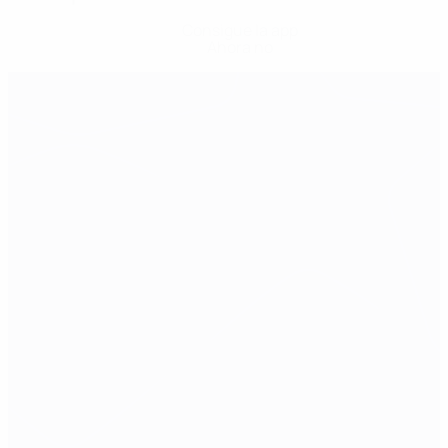
Consigue la app
Ahora no