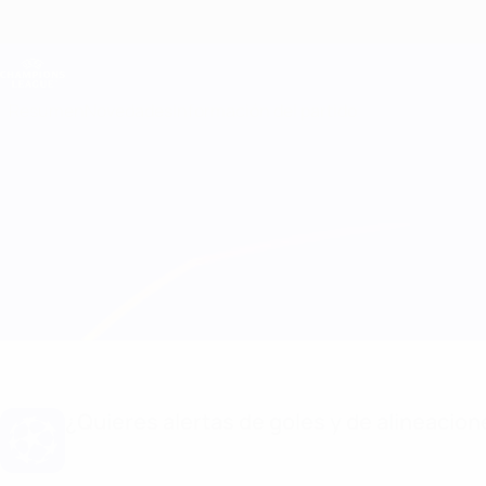
Saltar
al
contenido
Champions League oficial
principal
Resultados en directo y Fantasy
UEFA Champions League
Resumen
Novedades
Información del partido
Bayern München vs Atleti Alineaciones
¿Quieres alertas de goles y de alineacion