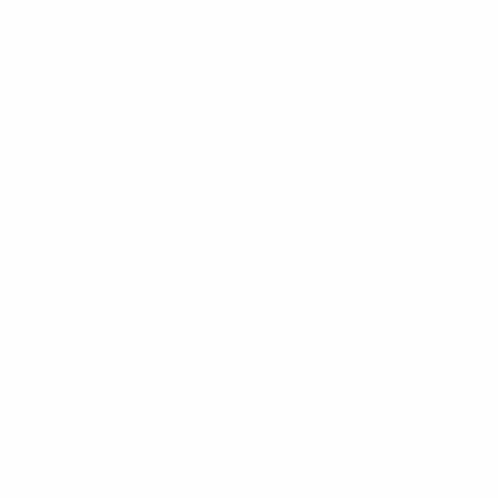
Consigue la app
Ahora no