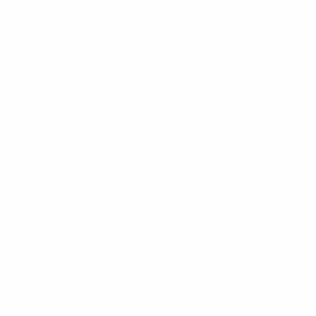
Consigue la app
Ahora no