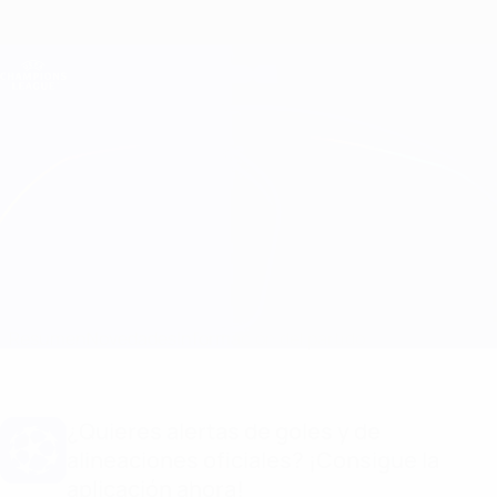
Saltar
al
contenido
Champions League oficial
Consíguela
principal
Resultados en directo y Fantasy
UEFA Champions League
Barcelona vs Paris
Resumen
Novedades
Información del partido
¿Quieres alertas de goles y de
alineaciones oficiales? ¡Consigue la
aplicación ahora!