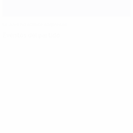
La Juve no admite sorpresas
Eventos del partido