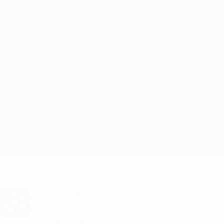
Saltar
al
contenido
Champions League oficial
Consíguela
principal
Resultados en directo y Fantasy
UEFA Champions League
Juventus vs Porto
Resumen
Novedades
Información del partido
¿Quieres alertas de goles y de
alineaciones oficiales? ¡Consigue la
aplicación ahora!