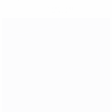
Consigue la app
Ahora no