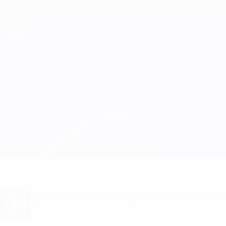
Saltar
al
contenido
Champions League oficial
principal
Resultados en directo y Fantasy
UEFA Champions League
Bayern München vs Real Madrid
Resumen
Novedades
Información del partido
¿Quieres alertas de goles y de alineacion