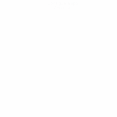
Consigue la app
Ahora no