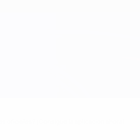
es oficiales? ¡Consigue la aplicación ahora!