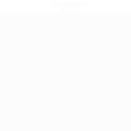
Consigue la app
Ahora no