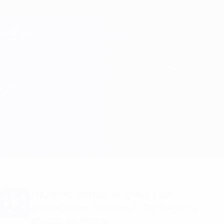
Saltar
al
contenido
Champions League oficial
Consíguela
principal
Resultados en directo y Fantasy
UEFA Champions League
Leipzig vs Monaco
Resumen
Novedades
Información del partido
¿Quieres alertas de goles y de
alineaciones oficiales? ¡Consigue la
aplicación ahora!