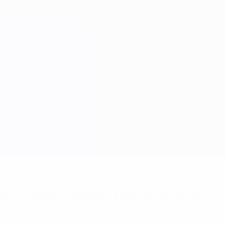
es oficiales? ¡Consigue la aplicación ahora!