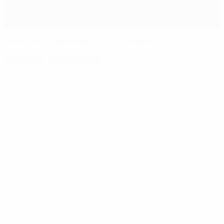
Kane, artífice del triunfo del Tottenham
Eventos del partido