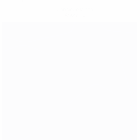
Consigue la app
Ahora no