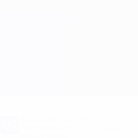
Saltar
al
contenido
Champions League oficial
Consíguela
principal
Resultados en directo y Fantasy
UEFA Champions League
Beşiktaş vs Leipzig Alineaciones
Resumen
Novedades
Información del partido
¿Quieres alertas de goles y de
alineaciones oficiales? ¡Consigue la
aplicación ahora!