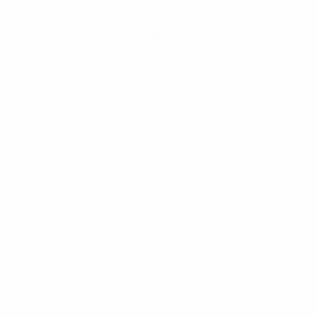
Consigue la app
Ahora no