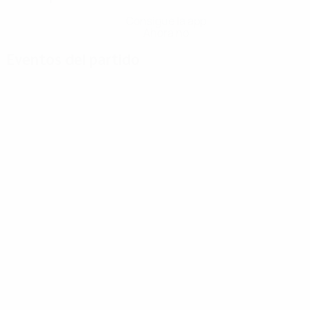
Consigue la app
Ahora no
Eventos del partido