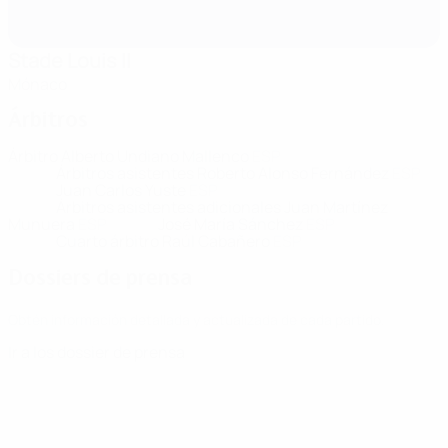
Stade Louis II
Mónaco
Árbitros
Árbitro
Alberto Undiano Mallenco
ESP
Árbitros asistentes
Roberto Alonso Fernández
ESP
Juan Carlos Yuste
ESP
Árbitros asistentes adicionales
Juan Martínez
Munuera
ESP
José María Sánchez
ESP
Cuarto árbitro
Raúl Cabañero
ESP
Dossiers de prensa
Obtén información detallada y actualizada de cada partido.
Ir a los dossier de prensa