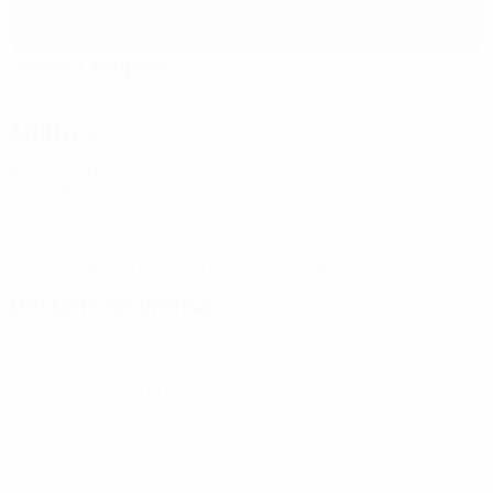
Stadio Olimpico
Roma
Árbitros
Árbitro
Tobias Stieler
GER
Árbitros asistentes
Mike Pickel
GER
Jan Seidel
GER
Árbitros asistentes adicionales
Bastian Dankert
GER
Harm Osmers
GER
Cuarto árbitro
Christian Gittelmann
GER
Dossiers de prensa
Obtén información detallada y actualizada de cada partido.
Ir a los dossier de prensa