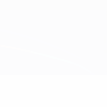
Consíguela