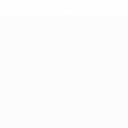
Consigue la app
Ahora no