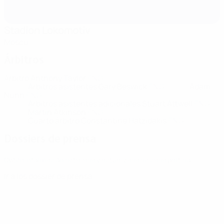
Stadion Lokomotiv
Moscú
Árbitros
Árbitro
Anthony Taylor
ENG
Árbitros asistentes
Gary Beswick
ENG
Adam
Nunn
ENG
Árbitros asistentes adicionales
Stuart Attwell
ENG
Martin Atkinson
ENG
Cuarto árbitro
Constantine Hatzidakis
ENG
Dossiers de prensa
Obtén información detallada y actualizada de cada partido.
Ir a los dossier de prensa