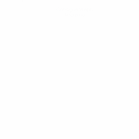
Consigue la app
Ahora no