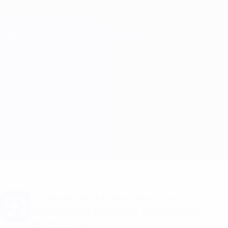
Saltar
al
contenido
Champions League oficial
Consíguela
principal
Resultados en directo y Fantasy
UEFA Champions League
Man City vs Hoffenheim
Resumen
Novedades
Información del partido
¿Quieres alertas de goles y de
alineaciones oficiales? ¡Consigue la
aplicación ahora!