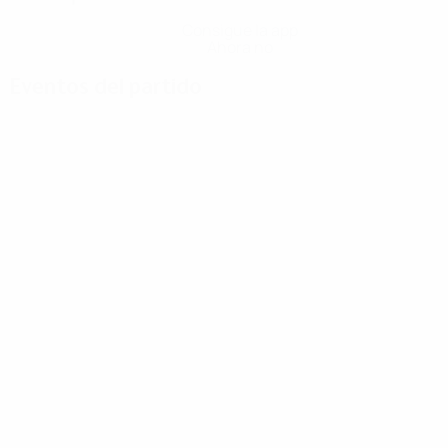
Consigue la app
Ahora no
Eventos del partido