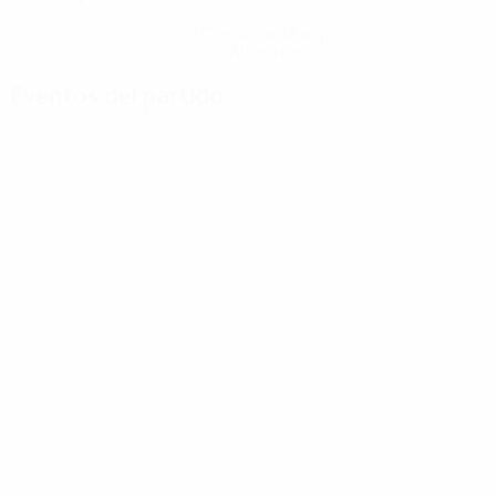
Consigue la app
Ahora no
Eventos del partido